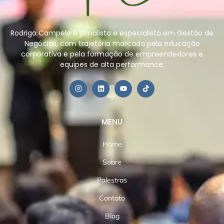
Rodrigo Campelo é jornalista e especialista em Gestão de
Negócios, com trajetória marcada pela educação
corporativa e pela formação de empreendedores e
equipes de alta performance.
MENU
Home
Sobre
Palestras
Contato
Blog