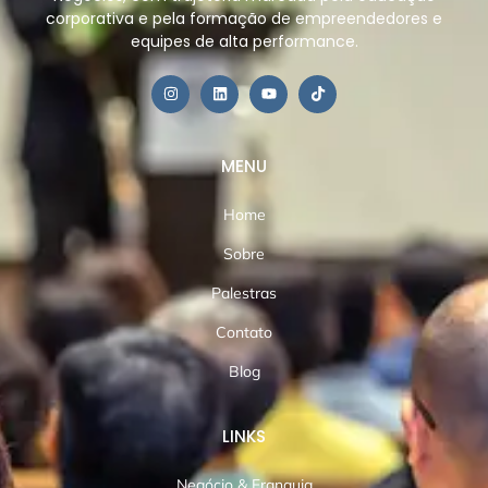
corporativa e pela formação de empreendedores e
equipes de alta performance.
MENU
Home
Sobre
Palestras
Contato
Blog
LINKS
Negócio & Franquia