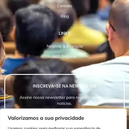
Contato
Blog
LINKS
Negócio & Franquia
NEF Seguros
INSCREVA-SE NA NEWSLETTER
Assine nossa newsletter para receber as últimas
notícias.
Valorizamos a sua privacidade
Usamos cookies para melhorar sua experiência de