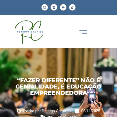
“FAZER DIFERENTE” NÃO É
GENIALIDADE, É EDUCAÇÃO
EMPREENDEDORA
Escrito por Rodrigo Campelo
09/11/2025
Sem Comentários